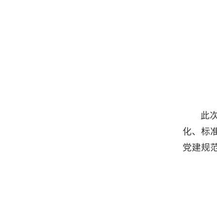
此
化、标
党建规