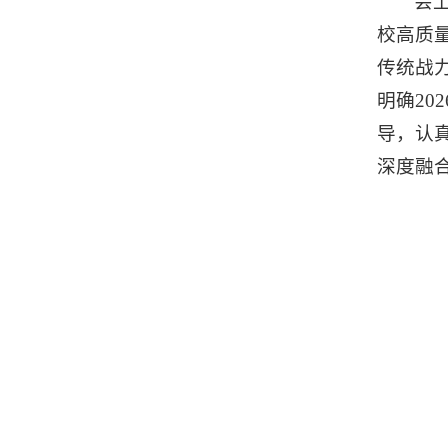
会
校高质
传统战
明确20
导，认
深度融