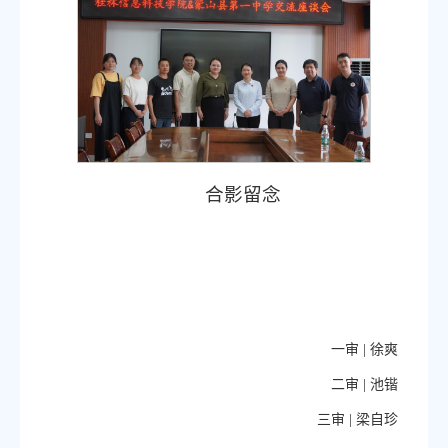
合影留念
一审 |
徐爽
二审 |
池锴
三审 |
梁自珍