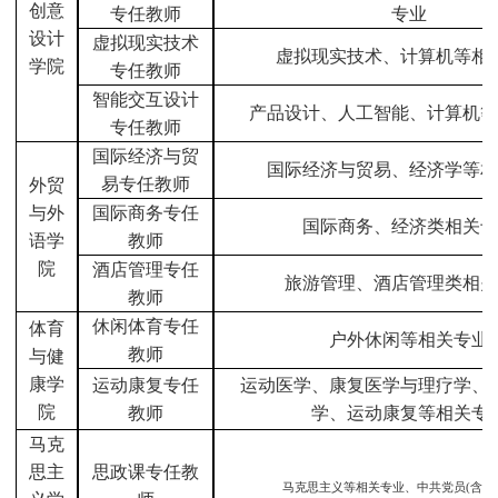
创意
专任教师
专业
设计
虚拟现实技术
虚拟现实技术、计算机等相
学院
专任教师
智能交互设计
产品设计、人工智能、计算机等
专任教师
国际经济与贸
国际经济与贸易、
经济学等相
易专任教师
外贸
与外
国际商务专任
国际商务、经济类相关专
语学
教师
院
酒店管理专任
旅游管理、酒店管理类相关
教师
休闲体育专任
体育
户外休闲等相关专业
教师
与健
康学
运动康复专任
运动医学、康复医学与理疗学、
院
教师
学、运动康复等相关专
马克
思主
思政课专任教
马克思主义等相关专业、中共党员
(含预