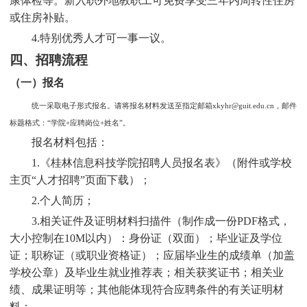
康体检等。新入职外地教职工可免费享受三年内周转性住房
或住房补贴。
4.特别优秀人才可一事一议。
四、招聘流程
（一）报名
统一采取电子形式报名。请将报名材料发送至指定邮箱
xkyhr@guit.edu.cn，邮件
标题格式：“学院+应聘岗位+姓名”。
报名材料包括：
1.《桂林信息科技学院招聘人员报名表》（附件或学校
主页“人才招聘”页面下载）；
2.个人简历；
3.相关证件及证明材料扫描件（制作成一份PDF格式，
大小控制在10M以内）：身份证（双面）；毕业证及学位
证；职称证（或职业资格证）；应届毕业生的成绩单（加盖
学校公章）及毕业生就业推荐表；相关获奖证书；相关业
绩、成果证明等；其他能体现符合应聘条件的有关证明材
料；