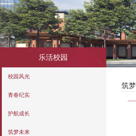
乐活校园
校园风光
筑梦
青春纪实
护航成长
筑梦未来