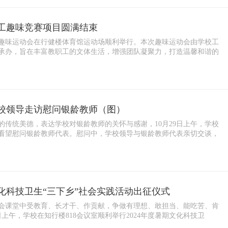
职工趣味竞赛项目圆满结束
职工趣味运动会在行健楼体育馆运动场顺利举行。本次趣味运动会由学校工
承办，旨在丰富教职工的文体生活，增强团队凝聚力，打造温馨和谐的
校领导走访慰问银龄教师（图）
的传统美德，表达学校对银龄教师的关怀与感谢，10月29日上午，学校
看望慰问银龄教师代表。慰问中，学校领导与银龄教师代表亲切交谈，
文化科技卫生“三下乡”社会实践活动出征仪式
社会课堂中受教育、长才干、作贡献，争做有理想、敢担当、能吃苦、肯
日上午，学校在知行楼818会议室顺利举行2024年度暑期文化科技卫