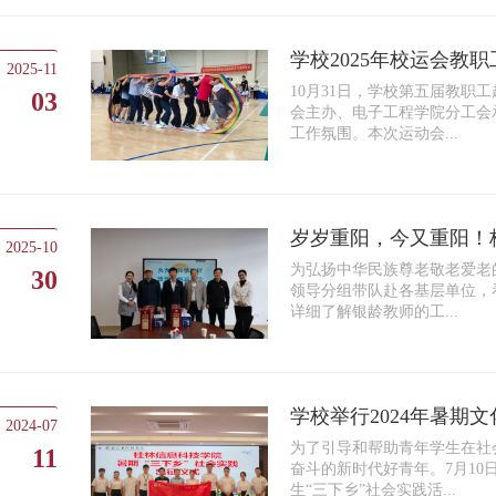
学校2025年校运会教
2025-11
10月31日，学校第五届教
03
会主办、电子工程学院分工会
工作氛围。本次运动会...
岁岁重阳，今又重阳！
2025-10
为弘扬中华民族尊老敬老爱老
30
领导分组带队赴各基层单位，
详细了解银龄教师的工...
学校举行2024年暑期
2024-07
​为了引导和帮助青年学生在
11
奋斗的新时代好青年。7月10
生“三下乡”社会实践活...