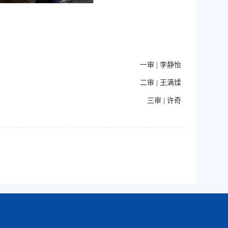
一审 |
李静怡
二审 |
王满煣
三审 |
许奇