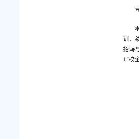
训、
招聘
1”