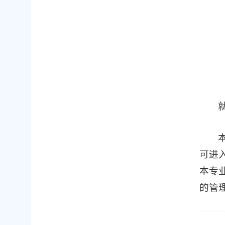
可进
本专
的管