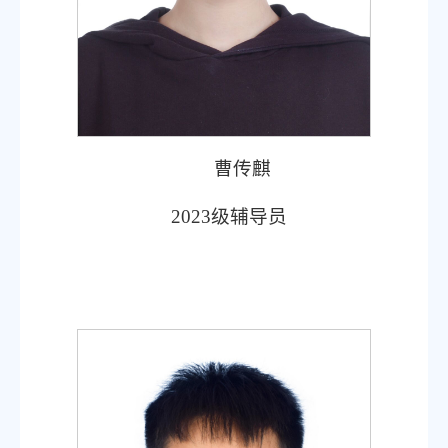
曹传麒
2023
级辅导员