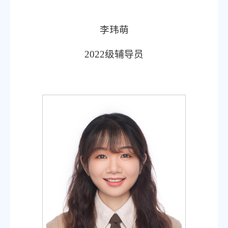
李玮萌
2022
级辅导员