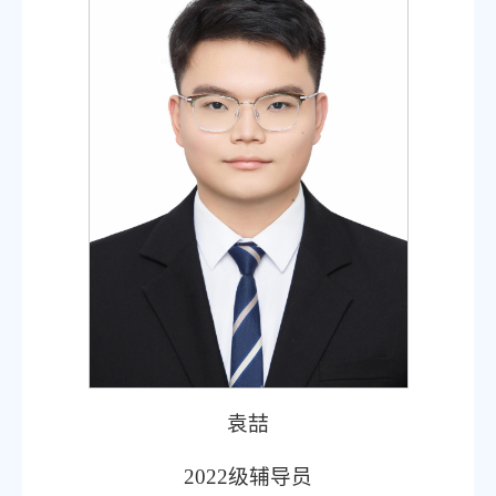
袁喆
2022
级辅导员