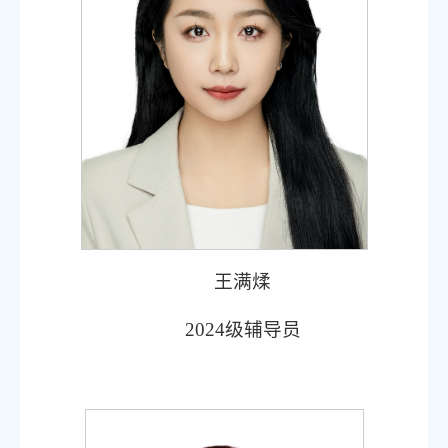
王满煣
2024级辅导员