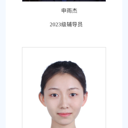
申雨杰
2023
级辅导员