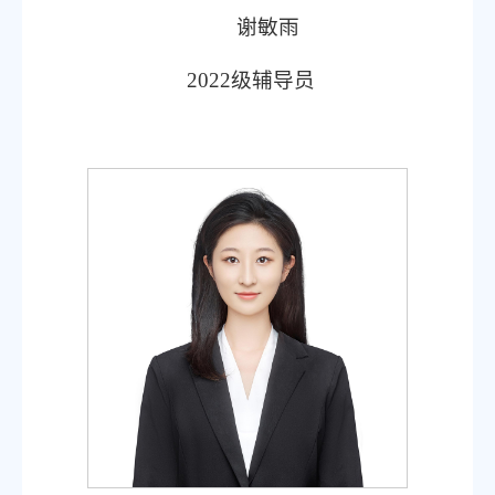
谢敏雨
2022
级辅导员