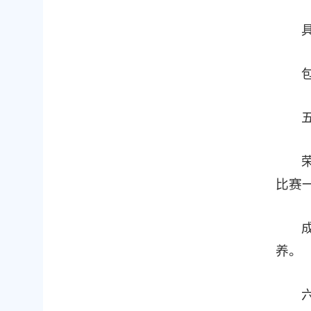
比赛
养。