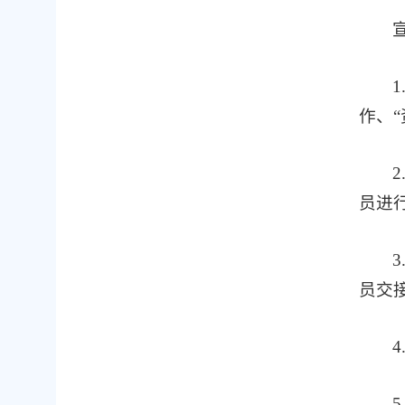
作、
员进
员交