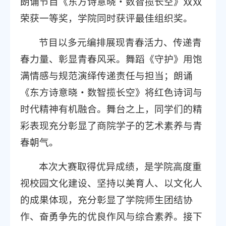
朗诵节目《东方诗意晓・数智揽长空》双双
荣获一等奖，学院同时获评最佳组织奖。
节目以多元编排展现青春活力、传递青
春力量、彰显青春风采。舞蹈《守护》用饱
满情感与规范演绎传递责任与担当；朗诵
《东方诗意晓・数智揽长空》将红色诗词与
时代精神有机融合。舞台之上，同学们的精
彩表现充分彰显了商院学子的艺术素养与青
春朝气。
本次大赛取得优异成绩，是学院高度重
视校园文化建设、坚持以美育人、以文化人
的成果体现，充分彰显了学院师生团结协
作、奋勇争先的优良作风与综合素养。接下