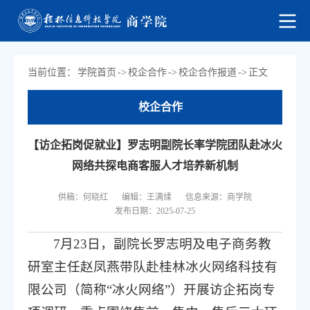
当前位置：
学院首页
->
校企合作
->
校企合作报道
->
正文
校企合作
【访企拓岗促就业】罗志明副院长率学院团队赴冰火
网络共探电商客服人才培养新机制
供稿：何晓红
编辑：王满煣
信息来源：商学院
发布日期：2025-07-25
7月23日，副院长罗志明及电子商务教
研室主任赵凤燕带队赴桂林冰火网络科技有
限公司（简称“冰火网络”）开展访企拓岗专