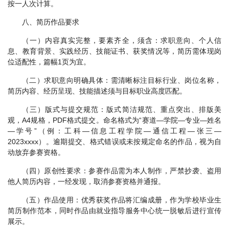
按一人次计算。
八、简历作品要求
（一）内容真实完整，要素齐全，须含：求职意向、个人信
息、教育背景、实践经历、技能证书、获奖情况等，简历需体现岗
位适配性，篇幅1页为宜。
（二）求职意向明确具体：需清晰标注目标行业、岗位名称，
简历内容、经历呈现、技能描述须与目标职业高度匹配。
（三）版式与提交规范：版式简洁规范、重点突出、排版美
观，A4规格，PDF格式提交。命名格式为“赛道—学院—专业—姓名
—学号”（例：工科—信息工程学院—通信工程—张三—
2023xxxx）。逾期提交、格式错误或未按规定命名的作品，视为自
动放弃参赛资格。
（四）原创性要求：参赛作品需为本人制作，严禁抄袭、盗用
他人简历内容，一经发现，取消参赛资格并通报。
（五）作品使用：优秀获奖作品将汇编成册，作为学校毕业生
简历制作范本，同时作品由就业指导服务中心统一脱敏后进行宣传
展示。