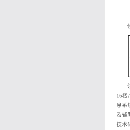
16
息系
及辅
技术