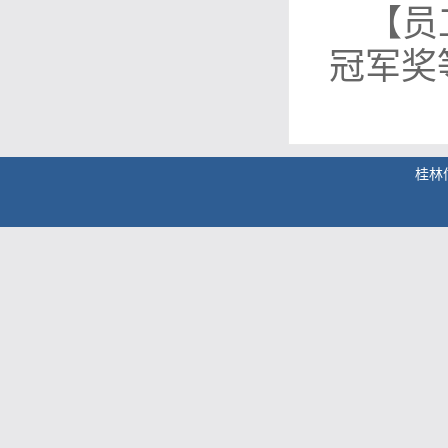
【员
冠军奖
桂林