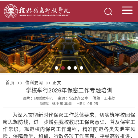
首页
>>
信科要闻
>> 正文
学校举行2026年保密工作专题培训
图片：融媒体中心
来源：党政办公室
供稿：王书蕊
编辑：林小东 章昊
日期：05-25
为深入贯彻新时代保密工作总体要求，切实筑牢校园保
密思想防线，进一步增强我校教职工保密意识、普及保密工
作常识，规范校内保密工作流程，精准防范各类失泄密风
险，保障教学、科研、行政各项工作有序、平稳高效推进，