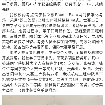
学子参赛，最终45人荣获各级奖项，获奖率达56.3%，成绩
亮眼。
我校校内考点设于信义楼B305、B414两间标准化考
场，采用“线上答题+全程实时视频监控”模式。竞赛当日，
参赛学子有序完成身份核验与设备调试，考场纪律严明、秩
序井然。比赛过程中，学子们沉稳作答，熟练运用工程制
图、三维建模、图纸优化等专业知识完成竞赛任务，展现扎
实功底与良好风貌。考务人员全程在岗值守，高效处置网络
波动、设备故障等突发问题，保障竞赛平稳开展。
本次大赛设置机械类、电子类个人赛、团体赛及机械类
开放赛道。我校学子奋勇争先，荣获多项重磅奖项。其中，
盛瑶同学获机械类个人赛特等奖1项；庞友岐、张福涛、钱
传仁等同学获个人赛一等奖共10项；张群业、梁自、张俊
杰等同学获个人赛二等奖共27项；我校机电工程学院拿下
机械类开放赛道一等奖共3项、二等奖共3项，同时获评机
械类个人赛团体二等奖、机械类开放赛团体二等奖，综合实
力凸显。（
具体获奖名单见附录
）