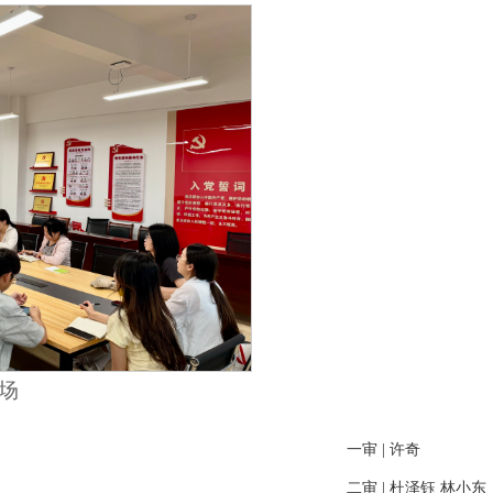
场
一审 |
许奇
二审 |
杜泽钰 林小东