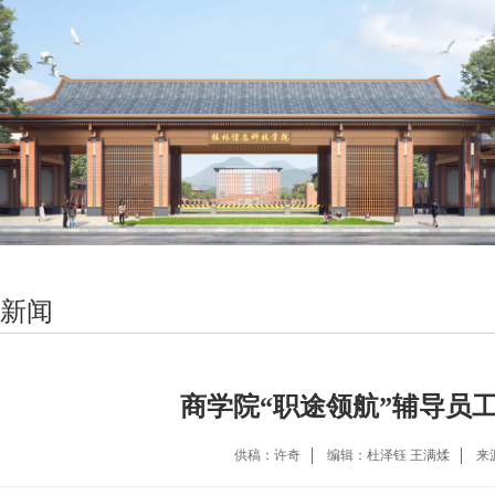
新闻
商学院“职途领航”辅导员
供稿：许奇
编辑：杜泽钰 王满煣
来