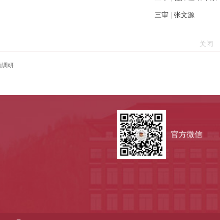
三审 |
张文源
关闭
项调研
官方微信