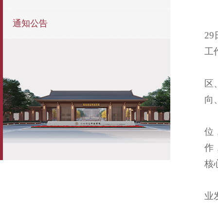
通知公告
2
工
区
向
位
作
核
业