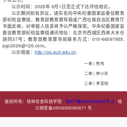
公示时间：2025年 9月1日至正式下达评估结论。
公示期间如有异议，请实名向中央纪委国家监委驻教育
部纪检监察组、教育部教育督导局或广西壮族自治区教育厅
书面反映，对举报人信息将予以严格保密。中央纪委国家监
委驻教育部纪检监察组通讯地址：北京市西城区西单大木仓
胡同37号；教育部教育督导局联系方式：010-66097855,
pgc2024@126.com。
公示链接：
http://gs.guit.edu.cn
一审 |
熊伟
二审 |
林小东
三审 |
李亚倪
版权所有：桂林信息科技学院
桂ICP备2023008502号-2
桂
公网安备45032302000071 号