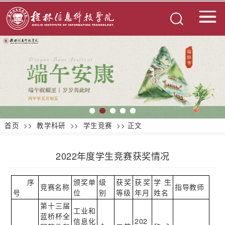
首页
>>
教学科研
>>
学生竞赛
>> 正文
2022年度学生竞赛获奖情况
序
颁奖单
级
获奖
获奖
学生
竞赛名称
指导教师
号
位
别
等级
年月
姓名
第十三届
工业和
蓝桥杯全
信息化
202