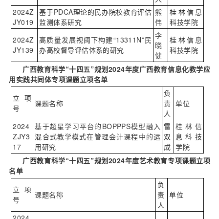
2024Z
基于PDCA理论的民办院校教育评估
熊
桂林信息
JY019
监测体系研究
伟
科技学院
李
2024Z
高质量发展视阈下构建“13311N”民
桂林信息
晓
JY139
办高校督导评估体系的研究
科技学院
健
广西教育科学“十四五”规划
2024
年度广西教育信息化教学应
用实践共同体专项课题立项名单
负
立项
课题名称
责
单位
号
人
2024
基于超星学习平台的BOPPPS模型融入
雷
桂林信
ZJY3
混合式教学模式在管理会计课程中的运
双
息科技
17
用研究
成
学院
广西教育科学“十四五”规划
2024
年度艺术教育专项课题立项
名单
负
立项
课题名称
责
单位
号
人
2024