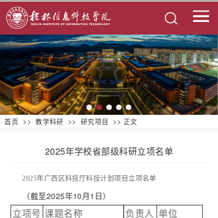
首页
>>
教学科研
>>
研究项目
>> 正文
2025年学校省部级科研立项名单
202
5
年广西区
科技
厅
科技计划
项目立项名单
（截至2025年10月1日）
立项号
课题名称
负责人
单位