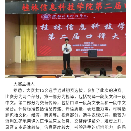
大赛主持人
据悉，大赛共15名选手通过初赛选拔，参加了此次的决赛。
比赛分为两个部分，第一部分为视译，包括视译一段英文和一段
中文。第二部分为交替传译，包括口译一段英文录音和一段中文
录音。评价标准包括信息传递、译语质量、表述能力等。材料话
题包括文化、经济、商务等。视译部分，选手表现优异，能较为
流利准确地用译入语传达原文信息。交替传译部分，难度上升，
录音文本语速较快，信息密度较大，考验选手的听辨能力，临场