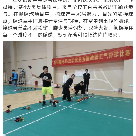
盘接力赛4大类集体项目，来自全校的百余名教职工踊跃参
与。在抛绣球项目中，抛球选手沉肩聚力，目光紧锁接球
点；绣球离手时裹挟着专注与期待，在空中划出轻盈弧线。
接球者丝毫不敢松懈，脚步灵活调整，双臂大张，稳稳接住
每一个难度不一的绣球，默契配合引得场边阵阵喝彩。