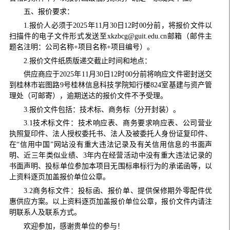
五、报价要求：
1.报价人必须于2025年11月30日12时00分前，将报价文件以
扫描件的电子文件形式发送至xkzbcg@guit.edu.cn邮箱（邮件主
题名注明：公司名称+项目名称+项目编号）。
2.报价文件纸质版递交截止时间和地点：
供应商应于2025年11月30日12时00分前将响应文件密封送交
到桂林市岩图路9号桂林信息科技学院知行楼824室基建与资产管
理处（可邮寄），逾期送达的报价文件不予受理。
3.报价文件包括：技术标、商务标（分开封装）。
3.1技术标文件：技术响应表、商务要求响应表、公司营业
执照复印件、法人授权委托书、法人及被委托人身份证复印件、
在“信用中国”网站没有重大违法记录及有关信用信息的书面声
明、近三年类似业绩、3年内在经营活动中没有重大违法记录的
书面声明、投标单位参加本项目无围标串标行为的承诺函等，以
上资料逐页加盖报价单位公章。
3.2商务标文件：投标函、报价单、提供保修期外零配件优
惠供应方案。以上资料逐页加盖报价单位公章，报价文件内请注
明联系人及联系方式。
欢迎参加，感谢贵单位的参与！