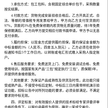
3.承包方式：包工包料，含税固定综合单价包干，采购数量
按实结算。
4.付款方式：货物完成安装验收合格后，乙方开具正式、合
法、等额的增值税专用发票给甲方，甲方向乙方支付至货款的
97%，货款的3%在免费保修期内若货物无质量问题，待3年免费
保修期满后，乙方向甲方提交相应付款书面申请，甲方予以无息
支付余款。
5.履约担保：以现金方式提供履约担保，履约保证金金额为
中标金额的3%（人民币，四舍五入到元）。乙方必须在收到中
标通知书后5个工作日内，以转账或电汇形式缴入采购人指定账
户。
6.售后服务要求：免费送货上门、免费安装调试合格、免费
使用培训，按国家有关产品“三包”规定执行“三包”，质保期3年，
并提供终身维修服务。
7.其他要求：为保证产品成熟性及供货及时性，此功能只接
受成熟产品，不接受中标后定制，中标后三日内需带样机演示验
证功能，招标公告中对所列功能的要求，必须全部满足。不满足
要求则中标无效。
四、评定标准：对有效报价人提供的技术标经专家评委评审
合格的条件下，以报价函最低为原则，确定一家成交单位。