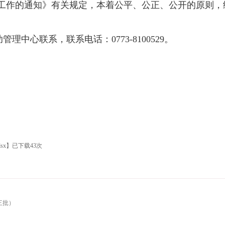
定工作的通知
》有关规定，本着公平、公正、公开的原则，
。
理中心联系，联系电话：0773-8100529。
sx
】已下载
43
次
三批）
）