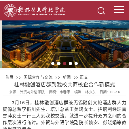
首页
>>
国际合作与交流
>>
新闻
>> 正文
桂林融创酒店群到我校共商校企合作新模式
来源：外贸与外语学院
供稿：韦春宇
编辑：林小东
日期：03-16
3月16日，桂林融创酒店群兼无锡融创文旅酒店群人力
资源总监李振川先生、培训总监王美琦女士、招聘副经理雷
雪萍女士一行三人到我校交流，就进一步提升双方之间的合
作层次进行商讨。外贸与外语学院副院长赖安、彭晓娟等教
师出席交流会。