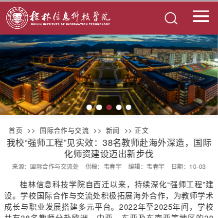
首页
>>
国际合作与交流
>>
新闻
>> 正文
我校“强师工程”见实效：38名教师赴海外深造，国际
化师资建设迈出新步伐
来源：国际合作与交流处
供稿：韦春宇
编辑：韦春宇
日期：10-03
桂林信息科技学院自西迁以来，持续深化“强师工程”建
设。学校国际合作与交流处积极拓展海外合作，为教师学术
成长与职业发展搭建多元平台。2022年至2025年间，学校
共有38名教师分赴欧洲、中亚、东亚及东南亚等地区的20