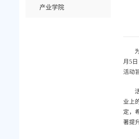
产业学院
月5
活动
业上
定，
著提