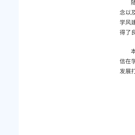
念以
学风
得了
信在
发展