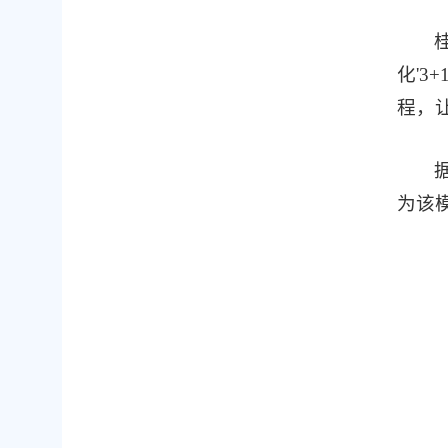
化'
程，
为该