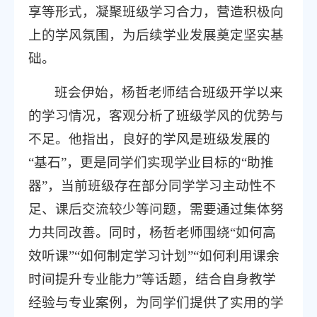
享等形式，凝聚班级学习合力，营造积极向
上的学风氛围，为后续学业发展奠定坚实基
础。
班会伊始，杨哲老师结合班级开学以来
的学习情况，客观分析了班级学风的优势与
不足。他指出，良好的学风是班级发展的
“基石”，更是同学们实现学业目标的“助推
器”，当前班级存在部分同学学习主动性不
足、课后交流较少等问题，需要通过集体努
力共同改善。同时，杨哲老师围绕“如何高
效听课”“如何制定学习计划”“如何利用课余
时间提升专业能力”等话题，结合自身教学
经验与专业案例，为同学们提供了实用的学