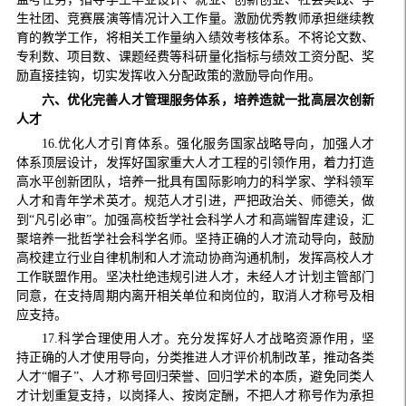
生社团、竞赛展演等情况计入工作量。激励优秀教师承担继续教
育的教学工作，将相关工作量纳入绩效考核体系。不将论文数、
专利数、项目数、课题经费等科研量化指标与绩效工资分配、奖
励直接挂钩，切实发挥收入分配政策的激励导向作用。
六、优化完善人才管理服务体系，培养造就一批高层次创新
人才
16.优化人才引育体系。强化服务国家战略导向，加强人才
体系顶层设计，发挥好国家重大人才工程的引领作用，着力打造
高水平创新团队，培养一批具有国际影响力的科学家、学科领军
人才和青年学术英才。规范人才引进，严把政治关、师德关，做
到“凡引必审”。加强高校哲学社会科学人才和高端智库建设，汇
聚培养一批哲学社会科学名师。坚持正确的人才流动导向，鼓励
高校建立行业自律机制和人才流动协商沟通机制，发挥高校人才
工作联盟作用。坚决杜绝违规引进人才，未经人才计划主管部门
同意，在支持周期内离开相关单位和岗位的，取消人才称号及相
应支持。
17.科学合理使用人才。充分发挥好人才战略资源作用，坚
持正确的人才使用导向，分类推进人才评价机制改革，推动各类
人才“帽子”、人才称号回归荣誉、回归学术的本质，避免同类人
才计划重复支持，以岗择人、按岗定酬，不把人才称号作为承担