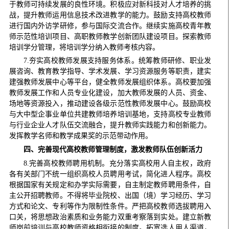
于教师可持续发展的良性环境。积极应对新科技对人才培养的挑
战，提升教师运用信息技术改进教学的能力。鼓励支持高校教师
进行国内外访学研修，参与国际交流合作。继续实施高校青年教
师示范性培训项目、高职教师教学创新团队建设项目。探索教师
培训学分管理，将培训学分纳入教师考核内容。
7.夯实高校教师发展支持服务体系。统筹教师研修、职业发
展咨询、教育教学指导、学术发展、学习资源服务等职责，建实
建强教师发展中心等平台，健全教师发展组织体系。高校要加强
教师发展工作和人员专业化建设，加大教师发展的人员、资金、
场地等资源投入，推动建设各级示范性教师发展中心。鼓励高校
与大中型企事业单位共建教师培养培训基地，支持高校专业教师
与行业企业人才队伍交流融合，提升教师实践能力和创新能力。
发挥教学名师和教学成果奖的示范带动作用。
四、完善现代高校教师管理制度，激发教师队伍创新活力
8.完善高校教师聘用机制。充分落实高校用人自主权，政府
各有关部门不统一组织高校人员聘用考试，简化进人程序。高校
根据国家有关规定和办学实际需要，自主制定教师聘用条件，自
主公开招聘教师。不得将毕业院校、出国（境）学习经历、学习
方式和论文、专利等作为限制性条件。严把高校教师选拔聘用入
口关，将思想政治素质和业务能力双重考察落到实处。建立新教
师岗前培训与高校教师资格相衔接的制度。拓宽选人用人渠道，