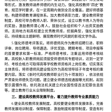
等形式，激发教师涵养师德的内生动力。强化高校教师“四史”教
育，规范学时要求，在一定周期内做到全员全覆盖。建好师德基
地，构建师德教育课程体系。加大教师表彰力度，健全教师荣誉
制度，高校可举办教师入职、荣休仪式，设立以教书育人为导向
的奖励，激励教师潜心育人。鼓励社会组织和个人出资奖励教
师。支持地方和高校建立优秀教师库，挖掘典型，强化宣传感
召。持续推出主题鲜明、展现教师时代风貌的影视文学作品。
5.强化师德考评落实。将师德师风作为教师招聘引进、职称
评审、岗位聘用、导师遴选、评优奖励、聘期考核、项目申报等
的首要要求和第一标准，严格师德考核，注重运用师德考核结
果。高校新入职教师岗前须接受师德师风专题培训，达到一定学
时、考核合格方可取得高等学校教师资格并上岗任教。切实落实
主体责任，将师德师风建设情况作为高校领导班子年度考核的重
要内容。落实《新时代高校教师职业行为十项准则》，依法依规
严肃查处师德失范问题。建立健全师德违规通报曝光机制，起到
警示震慑作用。依托政法机关建立的全国性侵违法犯罪信息库
等，建立教育行业从业限制制度。
三、建设高校教师发展平台，着力提升教师专业素质能力
6.健全高校教师发展制度。高校要健全教师发展体系，完善
教师发展培训制度、保障制度、激励制度和督导制度，营造有利