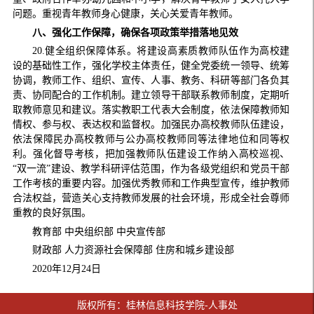
问题。重视青年教师身心健康，关心关爱青年教师。
八、强化工作保障，确保各项政策举措落地见效
20.健全组织保障体系。将建设高素质教师队伍作为高校建
设的基础性工作，强化学校主体责任，健全党委统一领导、统筹
协调，教师工作、组织、宣传、人事、教务、科研等部门各负其
责、协同配合的工作机制。建立领导干部联系教师制度，定期听
取教师意见和建议。落实教职工代表大会制度，依法保障教师知
情权、参与权、表达权和监督权。加强民办高校教师队伍建设，
依法保障民办高校教师与公办高校教师同等法律地位和同等权
利。强化督导考核，把加强教师队伍建设工作纳入高校巡视、
“双一流”建设、教学科研评估范围，作为各级党组织和党员干部
工作考核的重要内容。加强优秀教师和工作典型宣传，维护教师
合法权益，营造关心支持教师发展的社会环境，形成全社会尊师
重教的良好氛围。
教育部 中央组织部 中央宣传部
财政部 人力资源社会保障部 住房和城乡建设部
2020年12月24日
版权所有：桂林信息科技学院-人事处