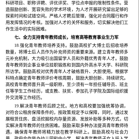
科研项目、职称评聘、评优评奖、学位点申报的限制性条件。营
造鼓励创新、宽容失败的学术环境，为人才开展研究留出足够的
探索时间和试错空间。严格人才聘后管理，强化对合同履行和作
用发挥情况的考核。加强对人才的关怀和服务，切实解决他们工
作生活中的实际困难。
七、全力支持青年教师成长，培育高等教育事业生力军
18.强化青年教师培养支持。鼓励高校扩大博士后招收培养
数量，将博士后人员作为补充师资的重要来源。建立青年教师多
元补充机制，大力吸引出国留学人员和外籍优秀青年人才。鼓励
青年教师到企事业单位挂职锻炼和到国内外高水平大学、科研院
所访学。鼓励高校对优秀青年人才破格晋升、大胆使用。根据学
科特点确定青年教师评价考核周期，鼓励大胆创新、持续研究。
高校青年教师晋升高一级职称，至少须有一年担任辅导员、班主
任等学生工作经历，或支教、扶贫、参加孔子学院及国际组织援
外交流等工作经历。
19.解决青年教师后顾之忧。地方和高校要加强统筹协调，
对符合公租房保障条件的，按政策规定予以保障，同时，通过发
展租赁住房、盘活挖掘校内存量资源、发放补助等多种方式，切
实解决青年教师的住房困难。鼓励采取多种办法提高青年教师待
遇，确保青年教师将精力放在教学科研上。鼓励高校与社会力
量、政府合作举办幼儿园和中小学，解决青年教师子女入托入学