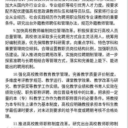
加大从国内外行业企业、专业组织等吸引优秀人才力度。按要求
配齐配优建强高校思政课教师队伍和辅导员队伍。探索将行业企
业从业经历、社会实践经历作为聘用职业院校专业课教师的重要
条件。研究出台外籍教师聘任和管理办法，规范外籍教师管理。
9.加快高校教师编制岗位管理改革。积极探索实行高校人员
总量管理。高校依法采取多元化聘用方式自主灵活用人，统筹用
好编制资源，优先保障教学科研需求，向重点学科、特色学科和
重要管理岗位倾斜。合理设置教职员岗位结构比例，加强职员队
伍建设。深入推进岗位聘用改革，实施岗位聘期制管理，进一步
探索准聘与长聘相结合等管理方式，落实和完善能上能下、能进
能出的聘用机制。
10.强化高校教师教育教学管理。完善教学质量评价制度，
多维度考评教学规范、教学运行、课堂教学效果、教学改革与研
究、教学获奖等教学工作实绩。强化教学业绩和教书育人实效在
绩效分配、职务职称评聘、岗位晋级考核中的比重，把承担一定
量的本（专）科教学工作作为教师职称晋升的必要条件。将教授
为本专科生上课作为基本制度，高校应明确教授承担本专科生教
学最低课时要求，对未达到要求的给予年度或聘期考核不合格处
理。
11.推进高校教师职称制度改革。研究出台高校教师职称制