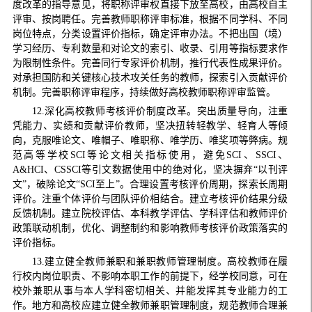
度改革的指导意见，将职称评审权直接下放至高校，由高校自主
评审、按岗聘任。完善教师职称评审标准，根据不同学科、不同
岗位特点，分类设置评价指标，确定评审办法。不把出国（境）
学习经历、专利数量和对论文的索引、收录、引用等指标要求作
为限制性条件。完善同行专家评价机制，推行代表性成果评价。
对承担国防和关键核心技术攻关任务的教师，探索引入贡献评价
机制。完善职称评审程序，持续做好高校教师职称评审监管。
12.深化高校教师考核评价制度改革。突出质量导向，注重
凭能力、实绩和贡献评价教师，坚决扭转轻教学、轻育人等倾
向，克服唯论文、唯帽子、唯职称、唯学历、唯奖项等弊病。规
范高等学校SCI等论文相关指标使用，避免SCI、SSCI、
A&HCI、CSSCI等引文数据使用中的绝对化，坚决摒弃“以刊评
文”，破除论文“SCI至上”。合理设置考核评价周期，探索长周期
评价。注重个体评价与团队评价相结合。建立考核评价结果分级
反馈机制。建立院校评估、本科教学评估、学科评估和教师评价
政策联动机制，优化、调整制约和影响教师考核评价政策落实的
评价指标。
13.建立健全教师兼职和兼职教师管理制度。高校教师在履
行校内岗位职责、不影响本职工作的前提下，经学校同意，可在
校外兼职从事与本人学科密切相关、并能发挥其专业能力的工
作。地方和高校应建立健全教师兼职管理制度，规范教师合理兼