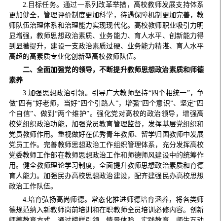
2.目标任务。通过一系列改革举措，高校教师发展支持体系
更加健全，管理评价制度更加科学，待遇保障机制更加完善，教
师队伍治理体系和治理能力实现现代化。高校教师职业吸引力明
显增强，教师思想政治素质、业务能力、育人水平、创新能力得
到显著提升，建设一支政治素质过硬、业务能力精湛、育人水平
高超的高素质专业化创新型高校教师队伍。
二、全面加强党的领导，不断提升教师思想政治素质和师德
素养
3.加强思想政治引领。引导广大教师坚持“四个相统一”，争
做“四有”好老师，当好“四个引路人”，增强“四个意识”、坚定“四
个自信”、做到“两个维护”。强化党对高校的政治领导，增强高
校党组织政治功能，加强党员教育管理监督，发挥基层党组织和
党员教师作用。重视做好在优秀青年教师、留学归国教师中发展
党员工作。完善教师思想政治工作组织管理体系，充分发挥高校
党委教师工作部在教师思想政治工作和师德师风建设中的统筹作
用。健全教师理论学习制度，全面提升教师思想政治素质和育德
育人能力。加强民办高校思想政治建设，配齐建强民办高校思想
政治工作队伍。
4.培育弘扬高尚师德。常态化推进师德培育涵养，将各类师
德规范纳入新教师岗前培训和在职教师全员培训必修内容。创新
师德教育方式，通过榜样引领、情景体验、实践教育、师生互动