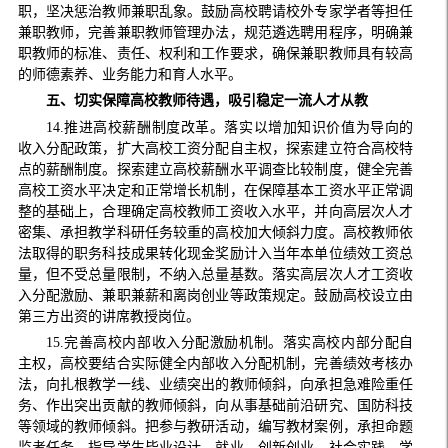
职，坚决惩治教师兼职乱象。鼓励高校聘请校外专家学者等担任
兼职教师，完善兼职教师管理办法，规范遴选聘用程序，明确兼
职教师的标准、责任、权利和工作要求，确保兼职教师具有较高
的师德素养、业务能力和育人水平。
五、切实保障高校教师待遇，吸引稳定一流人才从教
14.推进高校薪酬制度改革。落实以增加知识价值为导向的
收入分配政策，扩大高校工资分配自主权，探索建立符合高校特
点的薪酬制度。探索建立高校薪酬水平调查比较制度，健全完善
高校工资水平决定和正常增长机制，在保障基本工资水平正常调
整的基础上，合理确定高校教师工资收入水平，并向高层次人才
密集、承担教学科研任务较重的高校加大倾斜力度。高校教师依
法取得的职务科技成果转化现金奖励计入当年本单位绩效工资总
量，但不受总量限制，不纳入总量基数。落实高层次人才工资收
入分配激励、兼职兼薪和离岗创业等政策规定。鼓励高校设立由
第三方出资的讲席教授岗位。
15.完善高校内部收入分配激励机制。落实高校内部分配自
主权，高校要结合实际健全内部收入分配机制，完善绩效考核办
法，向扎根教学一线、业绩突出的教师倾斜，向承担急难险重任
务、作出突出贡献的教师倾斜，向从事基础前沿研究、国防科技
等领域的教师倾斜。把参与教研活动，编写教材案例，承担命题
监考任务，指导学生毕业设计、就业、创新创业、社会实践、学