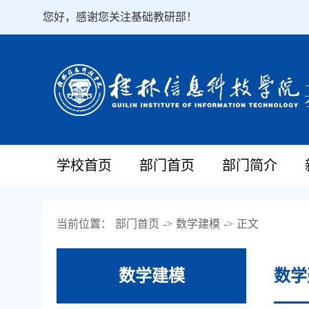
您好，感谢您关注基础教研部！
学校首页
部门首页
部门简介
当前位置：
部门首页
->
数学建模
->
正文
数学建模
数学