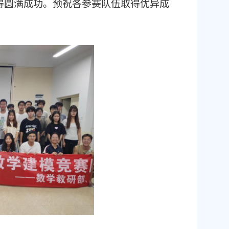
得圆满成功。预祝各参赛队伍取得优异成