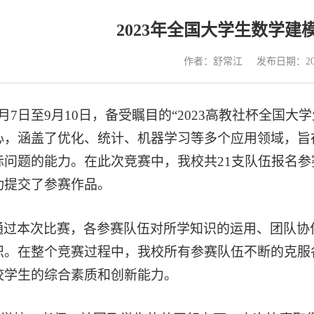
2023年全国大学生数学建
作者：舒常江
发布日期：2023
9月7日至9月10日，备受瞩目的“2023高教社杯全国大
心，涵盖了优化、统计、机器学习等多个应用领域，旨
际问题的能力。在此次竞赛中，我校共21支队伍报名
功提交了参赛作品。
通过本次比赛，各参赛队伍对所学知识的运用、团队协
识。在整个竞赛过程中，我校所有参赛队伍不断的克服
校学生的综合素质和创新能力。