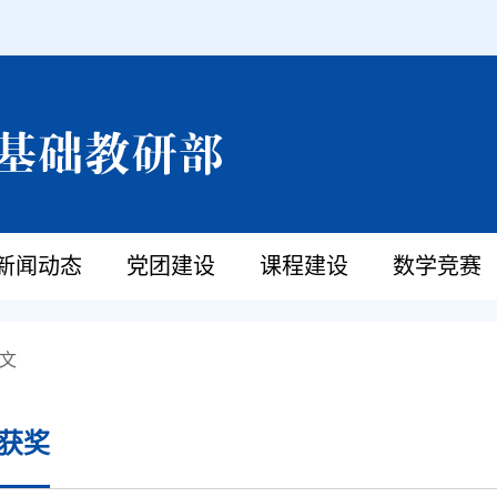
新闻动态
党团建设
课程建设
数学竞赛
文
获奖