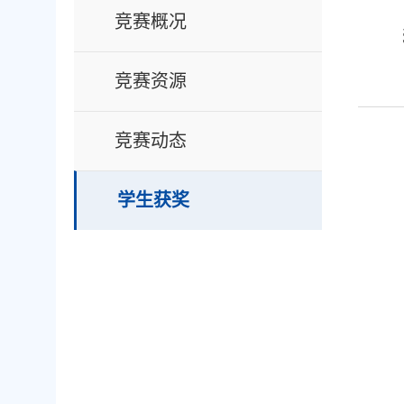
竞赛概况
竞赛资源
竞赛动态
学生获奖