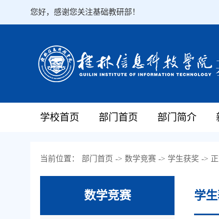
您好，感谢您关注基础教研部！
学校首页
部门首页
部门简介
当前位置：
部门首页
->
数学竞赛
->
学生获奖
->
正
数学竞赛
学生