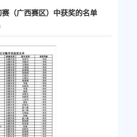
初赛（广西赛区）中获奖的名单
8