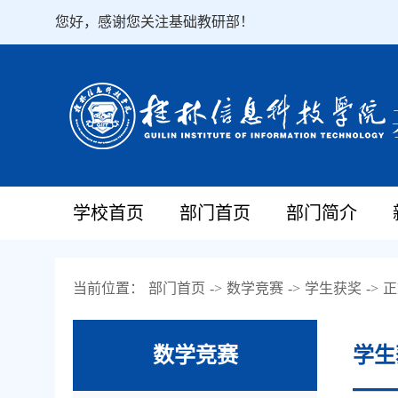
您好，感谢您关注基础教研部！
学校首页
部门首页
部门简介
当前位置：
部门首页
->
数学竞赛
->
学生获奖
->
正
数学竞赛
学生