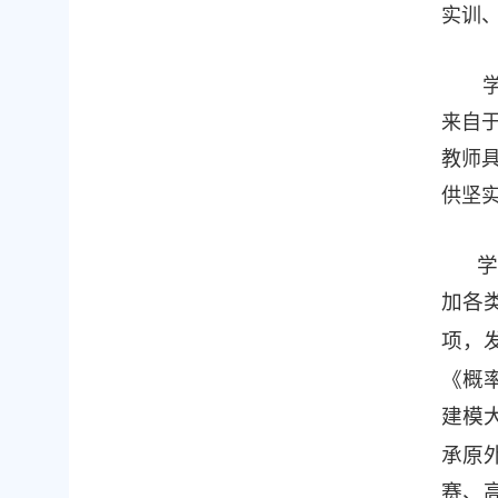
实训
来自
教师
供坚
学
加各
项，
《概
建模
承原
赛、