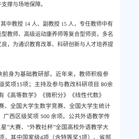
件支撑与场地保障。
，其中教授
14
人、副教授
15
人，专任教师中有
能型教师、高级运动康养师等复合型师资，多名
优良，为通识教育改革、科研创新与人才培养提
块前身为基础教研部，近年来，教师积极参
级奖项
项；主持及参与教改科研项目
余
15
80
有《高等数学》《微积分》《线性代数》
赛、全国大学生数学竞赛、全国大学生统计
，广西区级奖项
余项
。
公共外语教学传
500
之星”大赛、“外教社杯”全国高校外语教学大
项，其中国家级
项（含特等奖
项）、省部
4
1