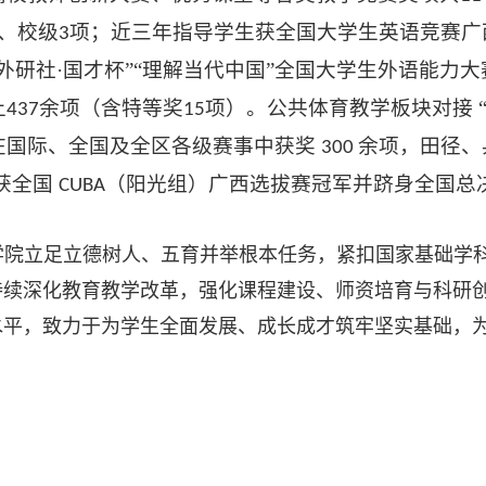
、校级
项；近三年指导学生获全国大学生英语竞赛广
3
“外研社·国才杯”“理解当代中国”全国大学生外语能力
上
余项（含特等奖
项）。公共体育教学板块对接 
437
15
在国际、全国及全区各级赛事中获奖
余项，田径、
300
获全国
（阳光组）广西选拔赛冠军并跻身全国总
CUBA
学院立足立德树人、五育并举根本任务，紧扣国家基础学
持续深化教育教学改革，强化课程建设、师资培育与科研
水平，致力于为学生全面发展、成长成才筑牢坚实基础，