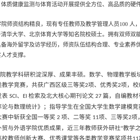
、体质健康监测与体育活动开展提供全方位、高品质的硬
学院师资结构精良，现有专任教师及教学管理人员
100
人
于清华大学、北京体育大学等知名院校硕士。拥有双师双
具备海外留学及访学经历，师资队伍结构合理、专业素养
实人才支撑。
院教学科研积淀深厚、成果丰硕。数学、物理教学板
类教学竞赛，共获广西区级三等奖
项、优秀奖
项，校
2
2
发表
、
检索及北大核心期刊论文
篇，自编教材
SCI
EI
27
率论与数理统计》；指导学生在全国大学生数学建模竞
大赛中斩获全国一等奖
项、二等奖
项、三等奖
项
2
11
2
外贸与外语学院优质成果，近三年教师获外研社
“教学
高校教师创新大赛、优秀课堂等各类教学竞赛奖项共
11