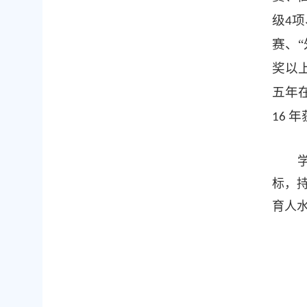
级
项
4
赛、
奖以
五年
年
16
标，
育人