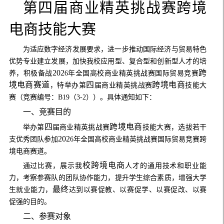
第四届商业精英挑战赛跨境
电商技能大赛
为适应数字经济发展要求，进一步推动国际经济与贸易特色
优势专业建立发展，加快我校应用型、复合型和创新型人才的培
202
跨
养，积极备战
6
年全国高校商业精英挑战赛国际贸易竞赛
境电商赛道
四
跨境电商
，特举办第
届商业精英挑战赛
技能大
赛
（竞赛编号：
B19
（
3-2
））
。具体通知如下：
一、竞赛目的
四
跨境电商
举办第
届商业精英挑战赛
技能大赛，选拔若干
202
支优秀团队参加
6
年全国高校商业精英挑战赛国际贸易竞赛跨
境电商赛道。
校跨境电商
通过比赛，展示我
人才的通用技术和职业能
力，考察参赛队的团队协作能力，提升学生综合素质，增强大学
最终
生就业能力，
达到以赛促教、以赛促学、以赛促改、以赛
促强的目的。
二、参赛对象