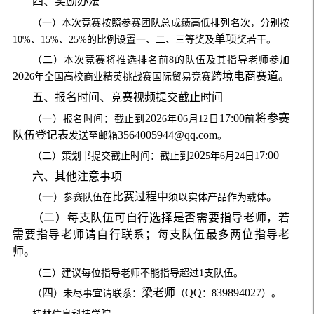
四、奖励办法
（一）本次竞赛
按照参赛团队总成绩高低排列名次，分别按
单项
10%
、
15%
、
25%
的比例
设置一、二、三等奖及
奖若干。
（二）本次竞赛将
推选排名前
8
的队伍及其指导老师
参加
202
跨境电商赛道。
6
年全国高校商业精英挑战赛国际贸易竞赛
五
、报名时间、竞赛视频提交截止时间
202
0
17:00
将参赛
（一）报名时间：截止到
6
年
6
月
12
日
前
队伍登记表
3564005944@qq.com
发送至邮箱
。
02
7:00
（二）策划书提交截止时间：截止到
2
5
年
6
月
24
日
1
六
、其他注意事项
一
比赛过程中
。
（
）参赛队伍在
须以实体产品作为载体
（二）
每支队伍可自行选择是否需要指导老师，若
需要指导老师请自行联系；每支队伍最多两位指导老
师。
（三）建议每位指导老师不能指导超过
1
支队伍。
四
梁老师
QQ
39894027
（
）未尽事宜请联系：
（
：
8
）。