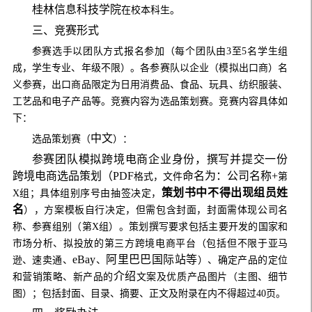
桂林信息科技学院
在校本科生。
三、竞赛形式
参赛选手以团队方式报名参加（每个团队由
3
至
5
名学生组
成，学生专业、年级不限）。各参赛队以企业（模拟出口商）名
义参赛，出口商品限定为日用消费品、食品、玩具、纺织服装、
工艺品和电子产品等。竞赛内容为选品策划赛。竞赛内容具体如
下：
中文
选品策划赛（
）：
参赛团队模拟跨境电商企业身份，撰写并提交一份
跨境电商选品策划（
PDF
命名为：公司名称
+
格式，文件
第
策划书中不得出现组员姓
X
组；具体组别序号由抽签决定，
名
），方案模板自行决定，但需包含封面，封面需体现
公司名
称、参赛组别（第
X
组）。
策划撰写要求包括主要开发的国家和
市场分析、拟投放的第三方跨境电商平台（包括但不限于亚马
eBay
阿里巴巴国际站等
逊、速卖通、
、
）、确定产品的定位
介绍
和营销策略、新产品的
文案及优质产品图片（主图、细节
图）
；包括封面、目录、摘要、正文及附录在内不得超过
40
页。