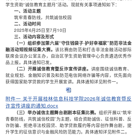
学生资助“诚信教育主题月”活动。现就有关事项通知如下：
一、活动主题
筑牢青春防线，共筑诚信校园
二、活动时间
2025年6月25日至7月10日
三、活动内容及形式
（一）组织参加第六届“守住钱袋子·护好幸福家”防范非法金
融活动短视频征集大赛。
该比赛由防范和打击非法金融活动部际
联席会议办公室主办，自治区学生资助管理中心负责遴选优秀作
品上报。具体通知已发。
（二）开展诚信教育暨反诈宣传讲座。
讲座围绕诚信教育、
就业规划、金融知识普及和防范电信网络诈骗等内容，优先面向
获得国家助学贷款的学生开展宣讲。具体通知详见附件一。
附件一 关于开展桂林信息科技学院2026年诚信教育暨反
诈宣传讲座的通知.docx
（三）举办诚信主题舞台剧剧本征集比赛。
组织开展以“筑牢
青春防线，共筑诚信校园”为主题，结合资助诚信、征信科普、反
诈防骗、拒绝非法校园贷、助学贷款履约等内容创作舞台剧，提
升学生的征信意识与金融风险防范能力。具体通知详见附件二。