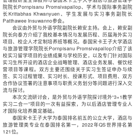
院院长Pornpisanu Promsivapallop、学术与国际事务副院
长Krittabhas Khwanyuen、学生发展与实习事务副院长
Patthawee Insuwanno参会。
会议由外贸与外语学院副院长赖安主持。会上，赖安副
院长向泰方介绍了我校基本情况与发展历程、历届海外实习
项目、校企人才定制培养班等概况。泰国宋卡王子大学酒店
与旅游管理学院院长Pornpisanu Promsivapallop介绍了该
校实习留学项目的业绩成果与学校历史，以及专门针对国际
实习生所开设的酒店企业战略管理、酒店业务发展、餐饮经
营项目等课程。双方主要还围绕关于实习生签证申办与续
签、实习过程管理、实习时长、授课形式、项目费用、双方
合作协议签署的注意事项与职责义务划分等问题进行深入交
流与探讨。
本次交流研讨会，是外贸与外语学院探讨境外“3+1教学
实习二合一”项目的一次有益探索，为以后酒店管理专业人
才国际化培养奠定基础。
泰国宋卡王子大学为泰国排名前五的公立大学，酒店与
旅游管理类专业在泰国排名第一，2022年QS世界排名第
121位。