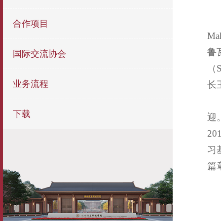
合作项目
Ma
鲁瓦
国际交流协会
（
业务流程
长
下载
迎
2
习
篇