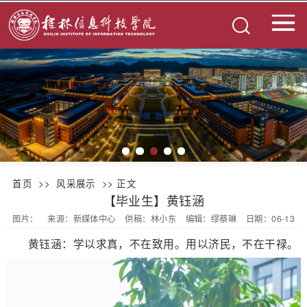
首页
>>
风采展示
>> 正文
【毕业生】黄钰涵
图片：
来源：新媒体中心
供稿：林小东
编辑：缪蔡琳
日期：06-13
黄钰涵：学以求真，不在致用。用以济民，不在干禄。