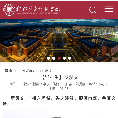
首页
>>
风采展示
>> 正文
【毕业生】罗淏文
图片：
来源：新媒体中心
供稿：吴仁招、刘昊朋
编辑：林小东
日期：06-08
罗淏文：“得之坦然，失之淡然，顺其自然，争其必
然。”