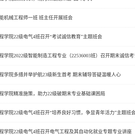
能机械工程师一班 班主任开展班会
程学院22级电气4班召开“考试诚信教育”主题班会
程学院2022级智能制造工程专业（22536003班）召开期末诚信
程学院多措并举护航23级新生首考 期末辅导答疑温暖人心
程学院精准施策，助力22级破期末专业基础课困局
程学院22级电气4班召开“培养良好习惯，争显青年活力”主题班
程学院22级电气4班召开电气工程及其自动化就业专题专业讲座