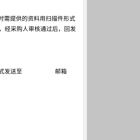
时需提供的资料用扫描件形式
资料），经采购人审核通过后，回发
形式发送至
邮箱
xkzbcg@163.com
（邮件
息科技学院知行楼824室基建与资产管理处