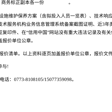
、商务标正副本各一份
。
（
须分开装订
）
设备设施维护保养方案（含拟投入人员一览表）、技术响
技术服务机构业务信息管理系统备案截图证明、近3年
证复印件、在“信用中国”网站没有重大违法记录及有
盖报价单位公章。
函及报价清单。以上资料逐页加盖报价单位公章，报价文
与!
773-8108105/15077359098。