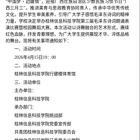
“中国梦・边疆情”，迎接广西壮族自治区少数民族习惯节日“广
西三月三”，推进美育与思政教育协同育人，传承中华优秀传统
文化，提升学生审美素养，引导广大学子感悟毛泽东诗词的精神
力量，学校决定举办桂林信息科技学院第三届毛泽东诗词朗诵表
演比赛暨校园舞蹈大赛。本次活动以诗舞融合的艺术形式，赓续
红色血脉，抒发青春理想，为广大学生提供展现才华、淬炼品格
的舞台。现将有关事项通知如下：
一、活动时间
2026年4月15日19：00
二、活动地点
桂林信息科技学院行健楼体育馆
三、活动单位
主办单位：
桂林信息科技学院
承办部门：
桂林信息科技学院统战部
桂林信息科技学院党委宣传部
共青团桂林信息科技学院委员会