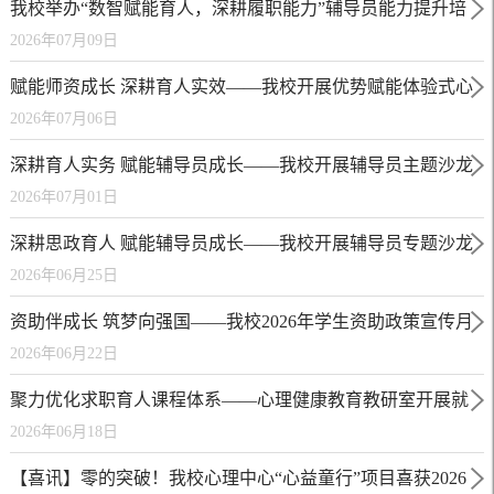
我校举办“数智赋能育人，深耕履职能力”辅导员能力提升培
2026年07月09日
训
赋能师资成长 深耕育人实效——我校开展优势赋能体验式心
2026年07月06日
理健康师资培训
深耕育人实务 赋能辅导员成长——我校开展辅导员主题沙龙
2026年07月01日
活动
深耕思政育人 赋能辅导员成长——我校开展辅导员专题沙龙
2026年06月25日
活动
资助伴成长 筑梦向强国——我校2026年学生资助政策宣传月
2026年06月22日
活动圆满落幕
聚力优化求职育人课程体系——心理健康教育教研室开展就
2026年06月18日
业心理教学研讨会
【喜讯】零的突破！我校心理中心“心益童行”项目喜获2026