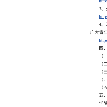
http
3
htt
4
广大青
htt
四
（
（
（
（
（
五
学