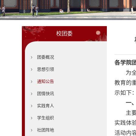
校团委
团委概况
各学院
思想引领
为
通知公告
教育的
示如下
团情快讯
一
实践育人
主
学生组织
实践体
社团阵地
活动内