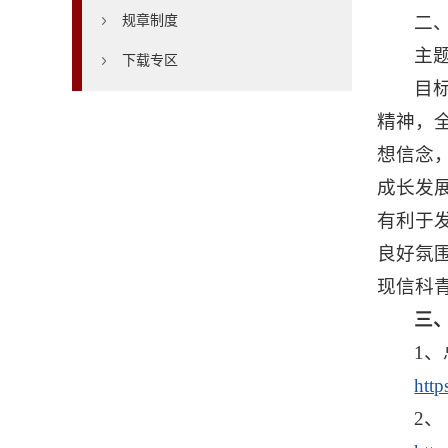
二
规章制度
主
下载专区
目
精神，
想信念
成长发
有利于
良好氛
现信科
三
1
htt
2