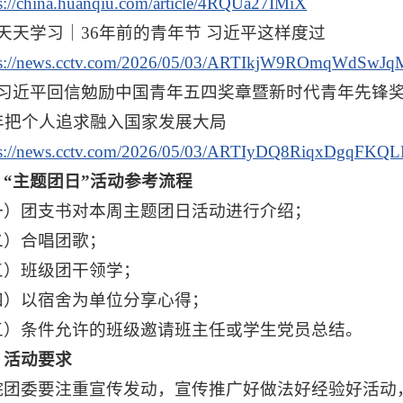
s://china.huanqiu.com/article/4RQUa27IMiX
、天天学习｜36年前的青年节 习近平这样度过
ps://news.cctv.com/2026/05/03/ARTIkjW9ROmqWdSwJq
、习近平回信勉励中国青年五四奖章暨新时代青年先锋奖
年把个人追求融入国家发展大局
ps://news.cctv.com/2026/05/03/ARTIyDQ8RiqxDgqFKQ
、“主题团日”活动参考流程
一）团支书对本周主题团日活动进行介绍；
二）合唱团歌；
三）班级团干领学；
四）以宿舍为单位分享心得；
五）条件允许的班级邀请班主任或学生党员总结。
、活动要求
院团委要注重宣传发动，宣传推广好做法好经验好活动