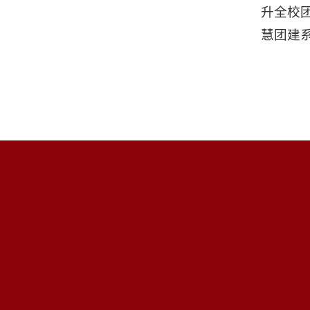
升全校
慧团建