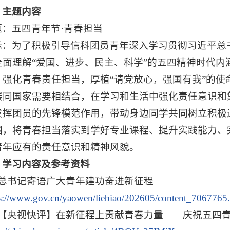
、
主题内容
题：五四青年节·青春担当
标：为了积极引导信科团员青年深入学习贯彻习近平总
全面理解“爱国、进步、民主、科学”的五四精神时代
，强化青春责任担当，厚植“请党放心，强国有我”的
展同国家需要相结合，在学习和生活中强化责任意识和
发挥团员的先锋模范作用，带动身边同学共同树立积极
围，将青春担当落实到学好专业课程、提升实践能力、
青年应有的责任意识和精神风貌。
、学习内容及参考资料
、总书记寄语广大青年建功奋进新征程
ps://www.gov.cn/yaowen/liebiao/202605/content_7067765
、【央视快评】在新征程上贡献青春力量——庆祝五四