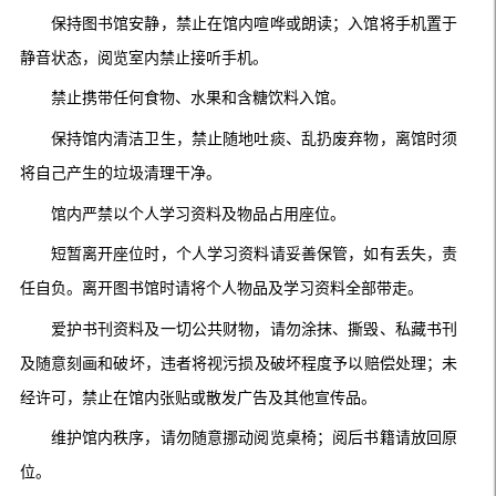
保持图书馆安静，禁止在馆内喧哗或朗读；入馆将手机置于
静音状态，阅览室内禁止接听手机。
禁止携带任何食物、水果和含糖饮料入馆。
保持馆内清洁卫生，禁止随地吐痰、乱扔废弃物，离馆时须
将自己产生的垃圾清理干净。
馆内严禁以个人学习资料及物品占用座位。
短暂离开座位时，个人学习资料请妥善保管，如有丢失，责
任自负。
离开图书馆时请将个人物品及学习资料全部带走。
爱护书刊资料及一切公共财物，请勿涂抹、撕毁、私藏书刊
及随意刻画和破坏，违者将视污损及破坏程度予以赔偿处理；未
经许可，禁止在馆内张贴或散发广告及其他宣传品。
维护馆内秩序，请勿随意挪动阅览桌椅；阅后书籍请放回原
位。