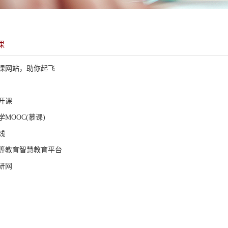
课
课网站，助你起飞
开课
MOOC(慕课)
线
等教育智慧教育平台
研网