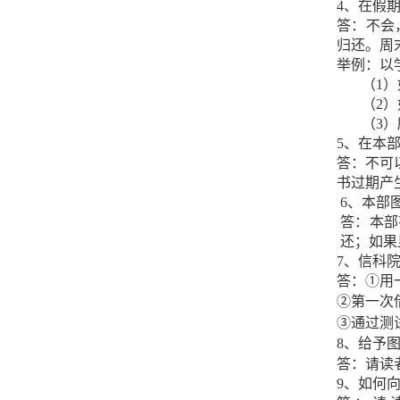
4、在假
答：不会
归还。周
举例：以学
（1
（2
（3
5、在本
答：不可
书过期产
6、本部
答：本部
还；如果
7、信科
答：①用
②第一次
③通过测
8、给予
答：请读
9、如何