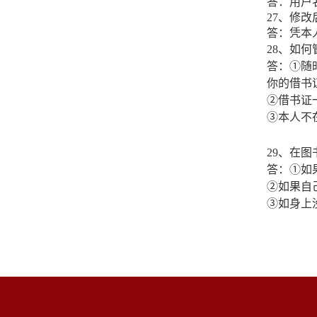
答：用户名
27、修
答：凭本
28、如
答：①随
你的借书
②借书证
③本人不
29、在
答：①如
②如果自
③如身上