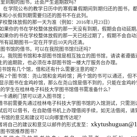
期里到期的图书，还会产生逾期款吗？
，在学院公布的教学日历中的寒假暑假期间到期归还的图书，
末和小长假到期需要归还的图书不在此列。
校整体放假的那一天为准（例如：2016年1月23日）
）如果你的书在
学校整体放假的那一天没有到期，假期会自动延期
）如果你的书在学校整体放假的那一天已经过期了，假期不会自动
）所有延期图书一定在开学后10天内还清。
部图书馆的借书，可以在我院图书馆归还吗？
以。我院图书馆和本部图书馆是相互独立的图书馆，请读者遵循遵
生的逾期款，也必须在本部图书馆一楼大厅服务台办理。
图书馆有几个馆，借和还有什么需要注意的呢？
有2个图书馆：尧山馆和金鸡岭馆；两个馆的书可以通还，但
显示图书在金鸡岭馆，那么在尧山馆是借不到的，只能在金鸡岭
院的学生在桂林电子科技大学图书馆借书需准备什么？
一卡通刷门禁可以进入图书馆 ；
借书前需要先通过桂林电子科技大学图书馆的入馆测试，只需测
试后可以借书，在自助借书机上办理借阅手续，如无法借阅，请
图书馆的意见和建议可以向哪里传达呢？
xkytushuguan@1
者将自己的建议和意见以邮件的形式发至：
向图书馆推荐图书？