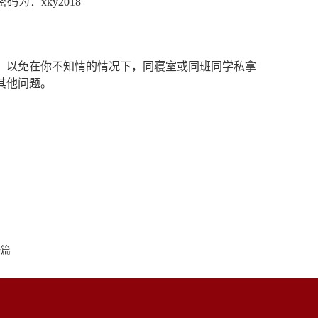
为：xky2018
，以免在你不知情的情况下，同寝室或同班同学私拿
其他问题。
。
一篇