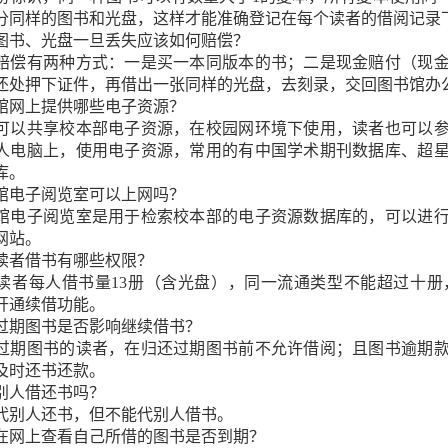
分同样的图书和光盘，这样才能准确登记在每个读者的借阅记录
阅图书、光盘一旦丢失应该如何赔偿？
赔偿有两种方式：一是买一本同版本的书；二是现金赔付（现
还处押下证件，再借出一张同样的光盘，去刻录，交回图书馆办
书馆网上提供哪些电子资源？
可以共享校本部电子资源，在校园网环境下使用，读者也可以
人电脑上，使用电子资源，常用的有中国学术期刊数据库、超
库。
书馆电子阅览室可以上网吗？
馆电子阅览室是用于检索校本部的电子资源数据库的，可以进
网站。
生读者借书有哪些权限？
读者每人借书量13册（含光盘），同一流通类型不能超过十册
开通续借功能。
有过期图书是否影响继续借书？
过期图书的读者，在归还过期图书前不允许借阅；且图书逾期款累
及时还书还款。
代别人借还书吗？
代别人还书，但不能代别人借书。
样在网上查看自己所借的图书是否到期？