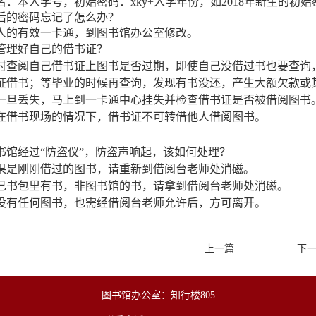
：本人学号，初始密码：xky+入学年份，如2018年新生的初始密码
改后的密码忘记了怎么办？
人的有效一卡通，到图书馆办公室修改。
何管理好自己的借书证？
时查阅自己借书证上图书是否过期，即使自己没借过书也要查询
证借书；等毕业的时候再查询，发现有书没还，产生大额欠款或
一旦丢失，马上到一卡通中心挂失并检查借书证是否被借阅图书
在借书现场的情况下，借书证不可转借他人借阅图书。
图书馆经过“防盗仪”，防盗声响起，该如何处理？
果是刚刚借过的图书，请重新到借阅台老师处消磁。
己书包里有书，非图书馆的书，请拿到借阅台老师处消磁。
没有任何图书，也需经借阅台老师允许后，方可离开。
上一篇
下
图书馆办公室：知行楼805