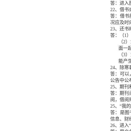
答：进入
22、借
答：借书
况应及时
23、还
答：（1
（2
面一
（3
能产
24、除
答：可以
公告中公
25、期
答：期刊
阅，借阅
25、“
答：是图
信息、财
26、进