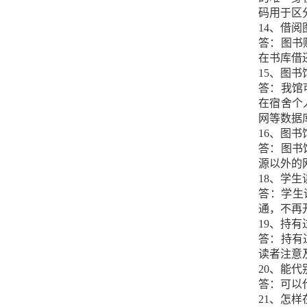
码用于区
14、借
答：图书
在书库借
15、图
答：我馆
在宿舍个
网等数据
16、图
答：图书
源以外的
18、学
答：学生
通，不再
19、持
答：持有
读者注意
20、能
答：可以
21、怎