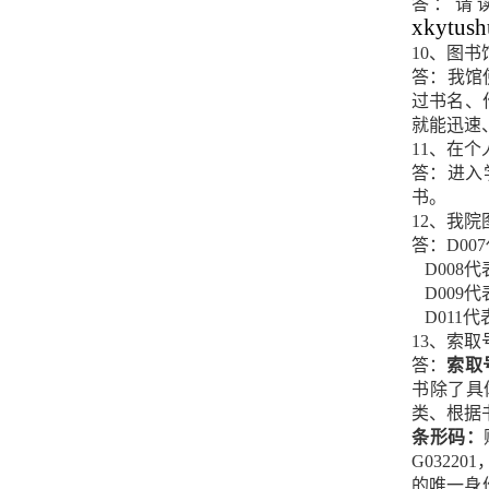
答：请
xkytus
10、图
答：我馆
过书名、
就能迅速
11、在
答：进入
书。
12、我
答：D00
D008
D009
D011
13、索
答：
索取
书除了具
类、根据
条形码：
G032
的唯一身