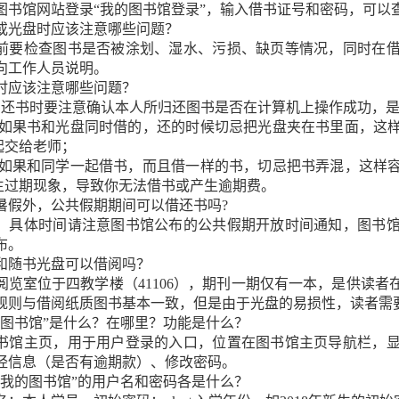
图书馆网站登录“我的图书馆登录”，输入借书证号和密码，可以
书或光盘时应该注意哪些问题？
前要检查图书是否被涂划、湿水、污损、缺页等情况，同时在
向工作人员说明。
书时应该注意哪些问题？
）还书时要注意确认本人所归还图书是否在计算机上操作成功，
）如果书和光盘同时借的，还的时候切忌把光盘夹在书里面，这
起交给老师；
）如果和同学一起借书，而且借一样的书，切忌把书弄混，这样
生过期现象，导致你无法借书或产生逾期费。
寒暑假外，公共假期期间可以借还书吗?
，具体时间请注意图书馆公布的公共假期开放时间通知，图书
布。
刊和随书光盘可以借阅吗？
阅览室位于四教学楼（41106），期刊一期仅有一本，是供读
规则与借阅纸质图书基本一致，但是由于光盘的易损性，读者需
我的图书馆”是什么？在哪里？功能是什么？
书馆主页，用于用户登录的入口，位置在图书馆主页导航栏，
经信息（是否有逾期款）、修改密码。
入“我的图书馆”的用户名和密码各是什么？