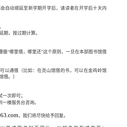
都会自动顺延至新学期开学后，请读者在开学后十天内
。
延期，按过期计算。
循“哪里借，哪里还”这个原则，一旦在本部图书馆借
不可以通借（比如：在尧山馆借的书，可以在金鸡岭馆
馆借。）
试一次即可；
到一楼服务台咨询。
63.com
，我们将尽快给予回复。