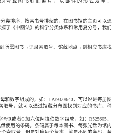
BN号或图书封面照片，以邮件的形式发至：
行分类排序，按索书号排架的，在图书馆的主页可以通
掌握了《中图法》的科学分类体系和常用复分号，我们
到所需图书→记录索取号、馆藏地点→到相应书库找
字组成的，如：TP393.08/40，可以说是每册图
索取号，就可以通过馆藏分布图找到对应的书库、种
R或者G加六位阿拉伯数字组成，如：R525605、
为光盘使用的条码，条码属于每本图书、每张光盘为馆内
一个索取号，但是对应每个复本，就是不同的条码，条