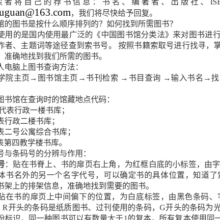
读者将自己的荐书信息：书名、编著者、出版社、IS
huguan@163.com
，我们将尽快给予回复。
书馆的图书是按什么顺序排列的？如何找到所需图书？
使用的是国内使用最广泛的《中国图书馆分类法》来对图书进
作者、主题词等途径查到索书号。 按照书籍索取号进行找寻，
、准确地找到我们所需的图书。
个人电脑上图书查询方法：
学院主页→图书馆主页→书刊检索 →书目查询
→输入书名→找
院图书馆在查询时的馆藏地点代码：
7代表行政一楼书库；
代表行政二楼书库；
代表二号公寓综合书库；
代表第四教学楼书库。
取号与条码号的分辨与作用：
号
：贴在书脊上、书的扉页右上角，为红框白底的小标签，由字母和数
体书名外的另一个名字代号，可以确定书的具体位置，知道了
书架上的排架信息，准确地找到需要的图书。
贴在书的扉页上中间偏下的位置，为白底标签，由黑色条码、字母
201，R开头的条码是纸质图书、过刊使用的条码，G开头的条码
份标识，同一种图书可以有数量大于1的复本，所有复本使用同