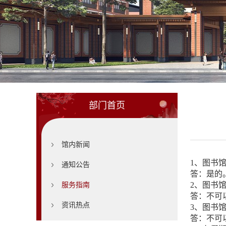
部门首页
馆内新闻
1、图书
通知公告
答：是的
2、图书
服务指南
答：不可
资讯热点
3、图书
答：不可