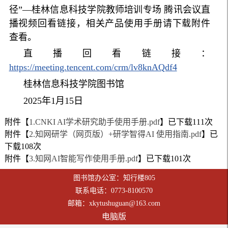
径”—桂林信息科技学院教师培训专场 腾讯会议直
播视频回看链接，相关产品使用手册请下载附件
查看。
直播回看链接：
https://meeting.tencent.com/crm/lv8knAQdf4
桂林信息科技学院图书馆
2025年1月15日
附件【
1.CNKI AI学术研究助手使用手册.pdf
】已下载
111
次
附件【
2.知网研学（网页版）+研学智得AI 使用指南.pdf
】已
下载
108
次
附件【
3.知网AI智能写作使用手册.pdf
】已下载
101
次
图书馆办公室：知行楼805
联系电话：0773-8100570
邮箱：xkytushuguan@163.com
电脑版